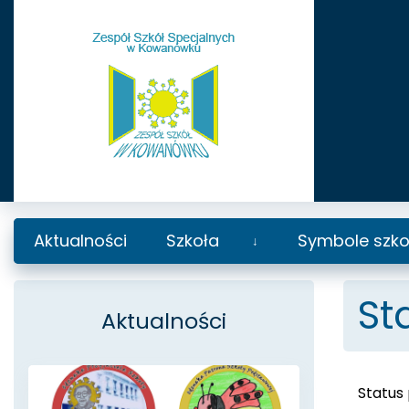
Aktualności
Szkoła
Symbole szko
Rozwiń
podmenu
St
Aktualności
Status