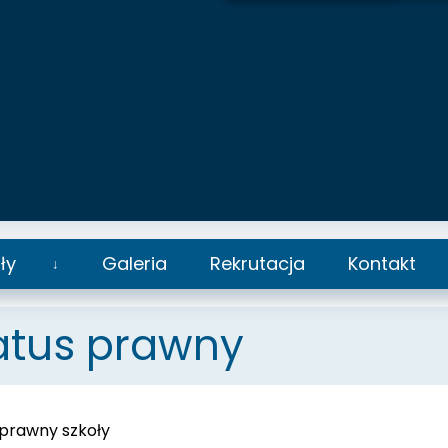
ły
Galeria
Rekrutacja
Kontakt
Rozwiń
podmenu
atus prawny
 prawny szkoły