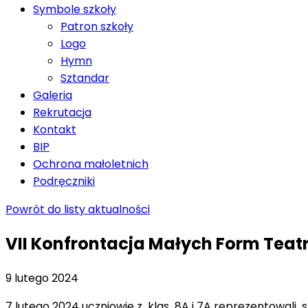
Symbole szkoły
Patron szkoły
Logo
Hymn
Sztandar
Galeria
Rekrutacja
Kontakt
BIP
Ochrona małoletnich
Podręczniki
Powrót do listy aktualności
VII Konfrontacja Małych Form Teat
9 lutego 2024
7 lutego 2024 uczniowie z klas 8A i 7A reprezentowali