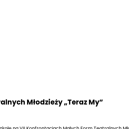
ralnych Młodzieży „Teraz My”
 szkołę na VII Konfrontacjach Małych Form Teatralnych M