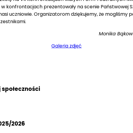
 w konfrontacjach prezentowały na scenie Państwowej Szk
i nasi uczniowie. Organizatorom dziękujemy, że mogliśmy
czestnikami.
Monika Bąkows
Galeria zdjęć
j społeczności
025/2026