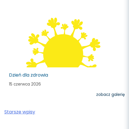
Dzień dla zdrowia
15 czerwca 2026
zobacz galerię
Nawigacja
Starsze wpisy
po