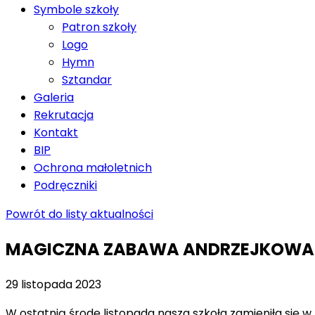
Symbole szkoły
Patron szkoły
Logo
Hymn
Sztandar
Galeria
Rekrutacja
Kontakt
BIP
Ochrona małoletnich
Podręczniki
Powrót do listy aktualności
MAGICZNA ZABAWA ANDRZEJKOWA
29 listopada 2023
W ostatnią środę listopada nasza szkoła zamieniła się w 