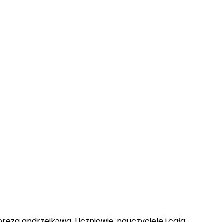
preza andrzejkowa. Uczniowie, nauczyciele i cała