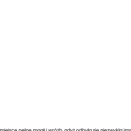
miejsce pełne magii i wróżb, gdyż odbyła się niezwykła im