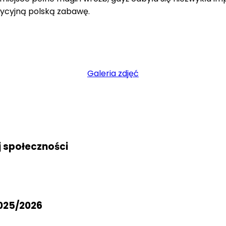
dycyjną polską zabawę.
Galeria zdjęć
j społeczności
025/2026