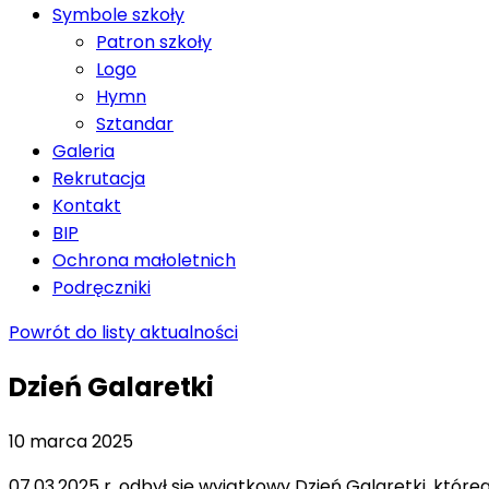
Symbole szkoły
Patron szkoły
Logo
Hymn
Sztandar
Galeria
Rekrutacja
Kontakt
BIP
Ochrona małoletnich
Podręczniki
Powrót do listy aktualności
Dzień Galaretki
10 marca 2025
07.03.2025 r. odbył się wyjątkowy Dzień Galaretki, kt