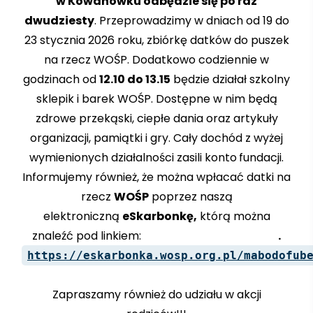
w Kowanówku odbędzie się po raz
dwudziesty
. Przeprowadzimy w dniach od 19 do
23 stycznia 2026 roku, zbiórkę datków do puszek
na rzecz WOŚP. Dodatkowo codziennie w
godzinach od
12.10 do 13.15
będzie działał szkolny
sklepik i barek WOŚP. Dostępne w nim będą
zdrowe przekąski, ciepłe dania oraz artykuły
organizacji, pamiątki i gry. Cały dochód z wyżej
wymienionych działalności zasili konto
fundacji.
Informujemy również, że można wpłacać datki na
rzecz
WOŚP
poprzez naszą
elektroniczną
eSkarbonkę,
którą można
znaleźć pod linkiem:
.
https://eskarbonka.wosp.org.pl/mabodofub
Zapraszamy również do udziału w akcji