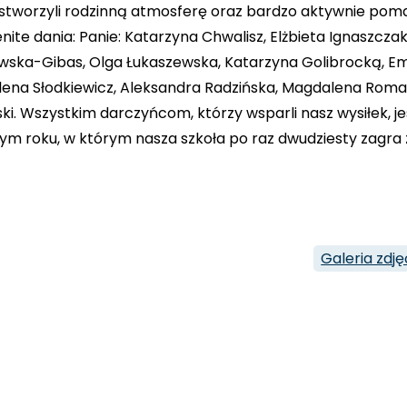
 stworzyli rodzinną atmosferę oraz bardzo aktywnie poma
nite dania: Panie: Katarzyna Chwalisz, Elżbieta Ignaszcz
wska-Gibas, Olga Łukaszewska, Katarzyna Golibrocką, Emi
ena Słodkiewicz, Aleksandra Radzińska, Magdalena Romań
ki. Wszystkim darczyńcom, którzy wsparli nasz wysiłek, 
łym roku, w którym nasza szkoła po raz dwudziesty zag
Galeria zdję