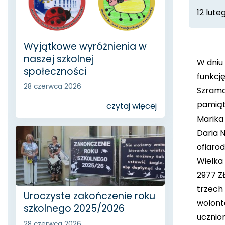
12 lute
Wyjątkowe wyróżnienia w
naszej szkolnej
W dniu 
społeczności
funkcję
28 czerwca 2026
Szrama
pamiątk
czytaj więcej
Marika 
Daria N
ofiaro
Wielka
2977 ZŁ
trzech 
Uroczyste zakończenie roku
wolonta
szkolnego 2025/2026
uczniom
28 czerwca 2026