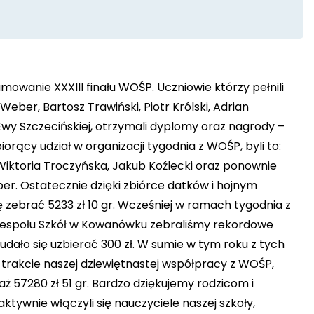
umowanie XXXIII finału WOŚP. Uczniowie którzy pełnili
eber, Bartosz Trawiński, Piotr Królski, Adrian
wy Szczecińskiej, otrzymali dyplomy oraz nagrody –
orący udział w organizacji tygodnia z WOŚP, byli to:
 Wiktoria Troczyńska, Jakub Koźlecki oraz ponownie
er. Ostatecznie dzięki zbiórce datków i hojnym
ebrać 5233 zł 10 gr. Wcześniej w ramach tygodnia z
Zespołu Szkół w Kowanówku zebraliśmy rekordowe
 udało się uzbierać 300 zł. W sumie w tym roku z tych
 trakcie naszej dziewiętnastej współpracy z WOŚP,
ż 57280 zł 51 gr. Bardzo dziękujemy rodzicom i
aktywnie włączyli się nauczyciele naszej szkoły,