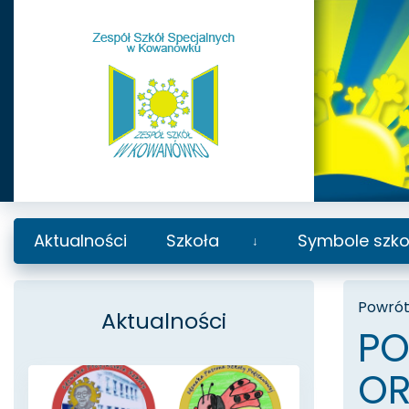
Aktualności
Szkoła
Symbole szko
Rozwiń
podmenu
Powrót 
Aktualności
PO
OR