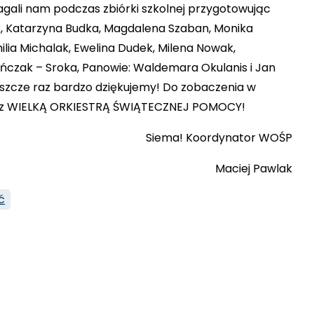
gali nam podczas zbiórki szkolnej przygotowując
ak, Katarzyna Budka, Magdalena Szaban, Monika
lia Michalak, Ewelina Dudek, Milena Nowak,
czak – Sroka, Panowie: Waldemara Okulanis i Jan
jeszcze raz bardzo dziękujemy! Do zobaczenia w
ra z WIELKĄ ORKIESTRĄ ŚWIĄTECZNEJ POMOCY!
Siema! Koordynator WOŚP
Maciej Pawlak
ć