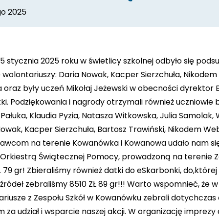
go 2025
5 stycznia 2025 roku w świetlicy szkolnej odbyło się pods
 wolontariuszy: Daria Nowak, Kacper Sierzchuła, Nikodem W
 oraz były uczeń Mikołaj Jeżewski w obecności dyrektor E
i. Podziękowania i nagrody otrzymali również uczniowie bi
Pałuka, Klaudia Pyzia, Natasza Witkowska, Julia Samolak,
owak, Kacper Sierzchuła, Bartosz Trawiński, Nikodem Web
dawcom na terenie Kowanówka i Kowanowa udało nam się z
 Orkiestrą Świątecznej Pomocy, prowadzoną na terenie 
 79 gr! Zbieraliśmy również datki do eSkarbonki, do,której
źródeł zebraliśmy 8510 ZŁ 89 gr!!! Warto wspomnieć, że w
riusze z Zespołu Szkół w Kowanówku zebrali dotychczas a
 za udział i wsparcie naszej akcji. W organizację imprezy 