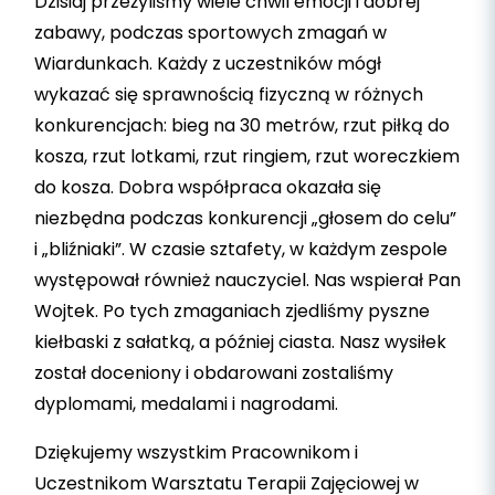
Dzisiaj przeżyliśmy wiele chwil emocji i dobrej
zabawy, podczas sportowych zmagań w
Wiardunkach. Każdy z uczestników mógł
wykazać się sprawnością fizyczną w różnych
konkurencjach: bieg na 30 metrów, rzut piłką do
kosza, rzut lotkami, rzut ringiem, rzut woreczkiem
do kosza. Dobra współpraca okazała się
niezbędna podczas konkurencji „głosem do celu”
i „bliźniaki”. W czasie sztafety, w każdym zespole
występował również nauczyciel. Nas wspierał Pan
Wojtek. Po tych zmaganiach zjedliśmy pyszne
kiełbaski z sałatką, a później ciasta. Nasz wysiłek
został doceniony i obdarowani zostaliśmy
dyplomami, medalami i nagrodami.
Dziękujemy wszystkim Pracownikom i
Uczestnikom Warsztatu Terapii Zajęciowej w