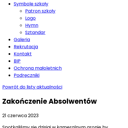
Symbole szkoły
Patron szkoły
Logo
Hymn
Sztandar
Galeria
Rekrutacja
Kontakt
BIP
Ochrona małoletnich
Podręczniki
Powrót do listy aktualności
Zakończenie Absolwentów
21 czerwca 2023
Spotkaliśmy się dzisiaj w kameralnym gronie by