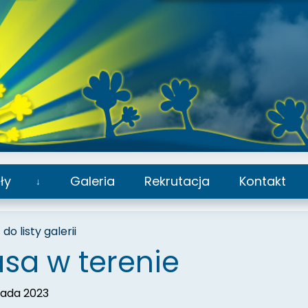
ły
Galeria
Rekrutacja
Kontakt
Rozwiń
podmenu
do listy galerii
asa w terenie
pada 2023