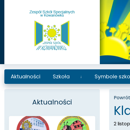
Aktualności
Szkoła
Symbole szko
Rozwiń
podmenu
Powrót 
Aktualności
Kl
2 listo