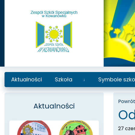
Aktualności
Szkoła
Symbole szko
Rozwiń
podmenu
Powrót 
Aktualności
Od
27 cze