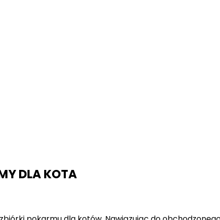
MY DLA KOTA
 zbiórki pokarmu dla kotów.
Na
wiązując do obchodzonego