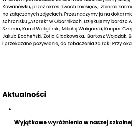
Kowanówku,
przez okres dwóch
miesięcy,
zbi
erali
karmę
na załączonych zdjęciach
. Przeznaczymy ja na dokarmian
schronisku
„
Azorek
”
w Obornikach.
Dziękujemy bardzo w
Szrama,
Kamil Waligórski, Mikołaj Waligórski,
Kacper
Cze
Jakub Bocheński,
Zofia
Głodkowska
, Bartosz
Wojdziak
.
B
i
przekazane pożywienie, do zobaczenia za rok!
Przy oka
Aktualności
Wyjątkowe wyróżnienia w naszej szkolne