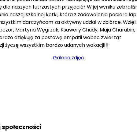
 dla naszych
futrzastych
przyjaciół. W jej wyniku zebral
ie naszej szkolnej kotki
,
która z zadowolenia pociera łap
szystkim darczyńcom za aktywny udział w
zbiórce. W
zięl
pczor
, Martyna
Węgrzak
, Ksawery Chudy, Maja
Charubin
,
ardzo dziękuję
za
postawę empatii wobec
zwierząt
zji życzę wszystkim bardzo udanych wakacji!!!
Galeria zdjęć
j społeczności