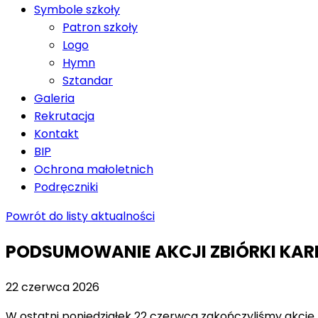
Symbole szkoły
Patron szkoły
Logo
Hymn
Sztandar
Galeria
Rekrutacja
Kontakt
BIP
Ochrona małoletnich
Podręczniki
Powrót do listy aktualności
PODSUMOWANIE AKCJI ZBIÓRKI KAR
22 czerwca 2026
W ostatni poniedziałek 22 czerwca zakończyliśmy akcję