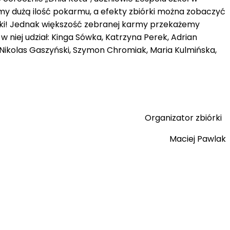
iśmy dużą ilość pokarmu
, a efekty zbiórki można zobaczyć
ki
!
Jednak w
iększość zebranej karmy przekażemy
i
w niej
udział:
Kinga Sówka,
Katrzyna
Perek, Adrian
Nikolas
Gaszyński,
Szymon
Chromiak
,
Maria
Kulmińska
,
Organizator zbiórki
Maciej Pawlak