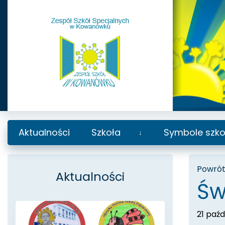
Aktualności
Szkoła
Symbole szko
Rozwiń
podmenu
Powrót 
Aktualności
Św
21 paźd