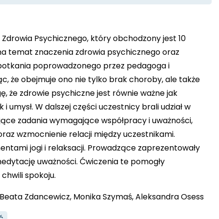
a Zdrowia Psychicznego, który obchodzony jest 10
 na temat znaczenia zdrowia psychicznego oraz
 spotkania poprowadzonego przez pedagoga i
ąc, że obejmuje ono nie tylko brak choroby, ale także
 że zdrowie psychiczne jest równie ważne jak
i umysł. W dalszej części uczestnicy brali udział w
żujące zadania wymagające współpracy i uważności,
oraz wzmocnienie relacji między uczestnikami.
ntami jogi i relaksacji. Prowadzące zaprezentowały
medytację uważności. Ćwiczenia te pomogły
chwili spokoju.
Beata Zdancewicz, Monika Szymaś, Aleksandra Osess
ć