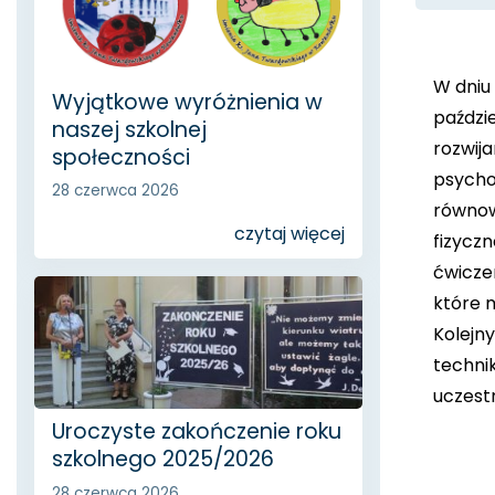
W dniu 
Wyjątkowe wyróżnienia w
paździ
naszej szkolnej
rozwij
społeczności
psychol
28 czerwca 2026
równow
czytaj więcej
fizyczn
ćwicze
które m
Kolejn
techni
uczestn
Uroczyste zakończenie roku
szkolnego 2025/2026
28 czerwca 2026