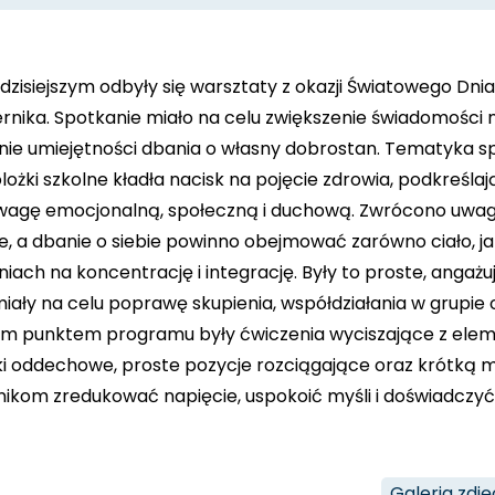
dzisiejszym odbyły się warsztaty z okazji Światowego Dni
ernika. Spotkanie miało na celu zwiększenie świadomości
anie umiejętności dbania o własny dobrostan. Tematyka
ożki szkolne kładła nacisk na pojęcie zdrowia, podkreślaj
agę emocjonalną, społeczną i duchową. Zwrócono uwagę,
e, a dbanie o siebie powinno obejmować zarówno ciało, jak 
niach na koncentrację i integrację. Były to proste, anga
iały na celu poprawę skupienia, współdziałania w grupie 
ym punktem programu były ćwiczenia wyciszające z eleme
ki oddechowe, proste pozycje rozciągające oraz krótką 
ikom zredukować napięcie, uspokoić myśli i doświadczyć 
Galeria zdję