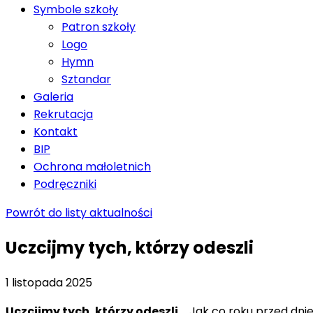
Symbole szkoły
Patron szkoły
Logo
Hymn
Sztandar
Galeria
Rekrutacja
Kontakt
BIP
Ochrona małoletnich
Podręczniki
Powrót do listy aktualności
Uczcijmy tych, którzy odeszli
1 listopada 2025
Uczcijmy tych, którzy odeszli…
Jak co roku przed dnie